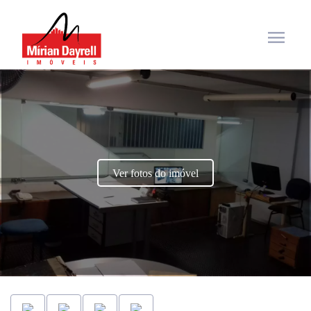
menu
Ver fotos do imóvel