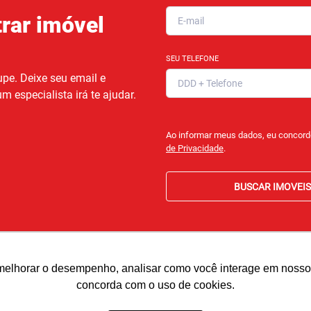
rar imóvel
SEU TELEFONE
pe. Deixe seu email e
m especialista irá te ajudar.
Ao informar meus dados, eu concor
de Privacidade
.
BUSCAR IMOVEIS
melhorar o desempenho, analisar como você interage em nosso sit
concorda com o uso de cookies.