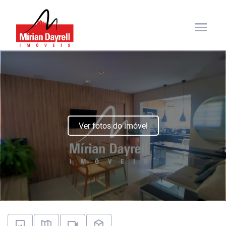
menu
Ver fotos do imóvel