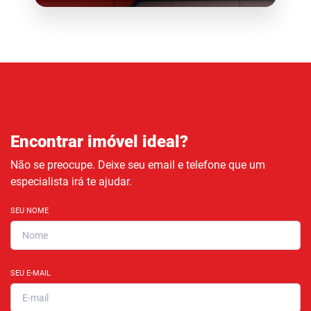
Encontrar imóvel ideal?
Não se preocupe. Deixe seu email e telefone que um
especialista irá te ajudar.
SEU NOME
SEU E-MAIL