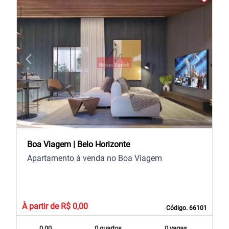
arrow_back_ios
arrow_forward_ios
Previous
Next
Boa Viagem | Belo Horizonte
Apartamento à venda no Boa Viagem
À partir de R$ 0,00
Código. 66101
0,00
0 quartos
0 vagas