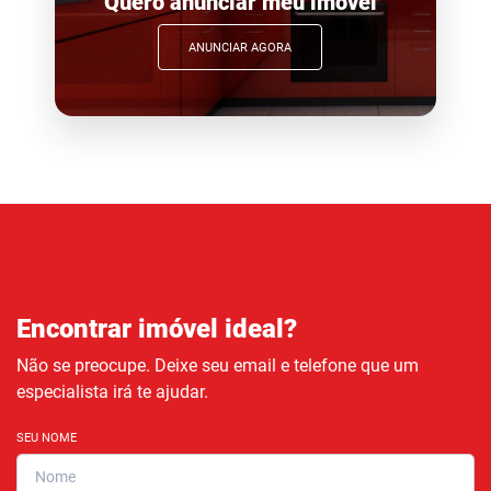
Quero anunciar meu imóvel
ANUNCIAR AGORA
Encontrar imóvel ideal?
Não se preocupe. Deixe seu email e telefone que um
especialista irá te ajudar.
SEU NOME