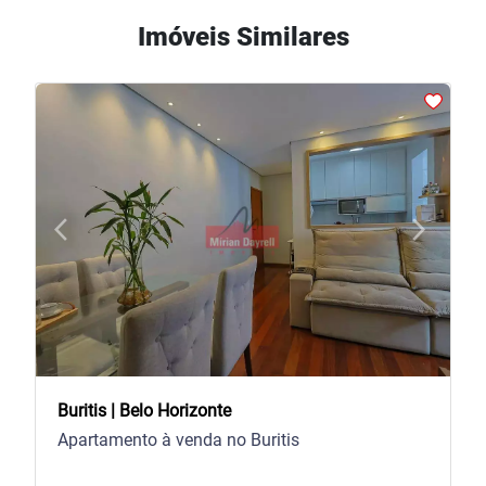
Imóveis Similares
arrow_back_ios
arrow_forward_ios
Previous
Next
Buritis | Belo Horizonte
Apartamento à venda no Buritis