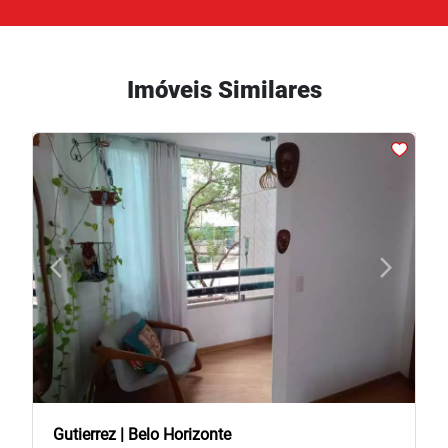
Imóveis Similares
arrow_back_ios
arrow_forward_ios
Previous
Next
Gutierrez | Belo Horizonte